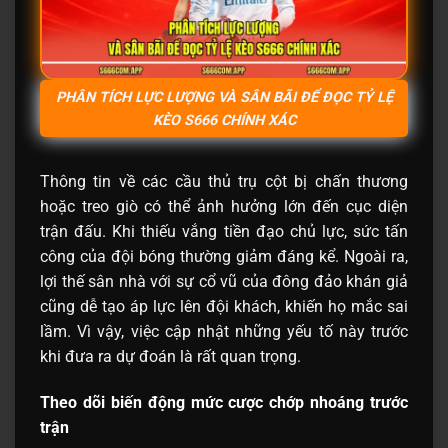
PHÂN TÍCH LỰC LƯỢNG VÀ SÂN BÃI ĐỂ ĐỌC TỶ LỆ
KÈO S666 CHÍNH XÁC
Thông tin về các cầu thủ trụ cột bị chấn thương
hoặc treo giò có thể ảnh hưởng lớn đến cục diện
trận đấu. Khi thiếu vắng tiền đạo chủ lực, sức tấn
công của đội bóng thường giảm đáng kể. Ngoài ra,
lợi thế sân nhà với sự cổ vũ của đông đảo khán giả
cũng dễ tạo áp lực lên đội khách, khiến họ mắc sai
lầm. Vì vậy, việc cập nhật những yếu tố này trước
khi đưa ra dự đoán là rất quan trọng.
Theo dõi biến động mức cược chớp nhoáng trước
trận