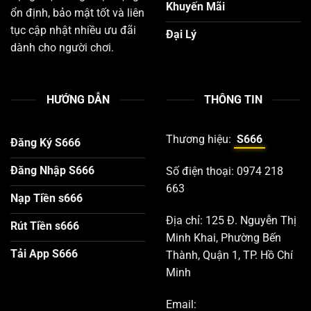
Khuyến Mãi
ổn định, bảo mật tốt và liên
tục cập nhật nhiều ưu đãi
Đại Lý
dành cho người chơi.
HƯỚNG DẪN
THÔNG TIN
Thương hiệu:
S666
Đăng Ký S666
Đăng Nhập S666
Số điện thoại: 0974 218
663
Nạp Tiền s666
Địa chỉ: 125 Đ. Nguyễn Thị
Rút Tiền s666
Minh Khai, Phường Bến
Tải App S666
Thành, Quận 1, TP. Hồ Chí
Minh
Email: