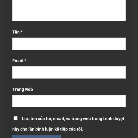
Tên
*
Email
*
Trang web
Lưu tên của tôi, email, và trang web trong trình duyệt
này cho lần bình luận kế tiếp của tôi.