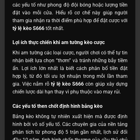
các yếu tố như phong độ đội bóng hoặc lượng tiền
đặt vào mỗi cửa. Hiểu rõ cơ chế này giúp người
tham gia nhận ra thời điểm phù hợp để đặt cược với
tỷ lệ kèo S666
tốt nhất.
Lợi ích thực chiến khi am tường kèo cược
Khi am tường các loại cược, người chơi có thể tự tin
nhận biết lựa chọn “thơm” và tránh những bẫy tiềm
ẩn. Lợi ích lớn nhất là biết cách phân bổ tiền đặt
hợp lý, từ đó tối ưu lợi nhuận trong mỗi lần tham
gia. Việc nắm rõ
tỷ lệ kèo S666
còn giúp xây dựng
chiến lược dài hạn thay vì phụ thuộc vào may rủi.
Các yếu tố then chốt định hình bảng kèo
Bảng kèo không tự nhiên xuất hiện mà được định
hình bởi vô số yếu tố. Các chuyên gia của nền tảng
phân tích từ phong độ 5 trận gần nhất, lịch sử đối
đầu 10 năm, tình hình chấn thương của cầu thủ chủ