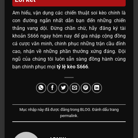
Am hiểu, vận dụng các chiến thuật soi kèo chính là
con đường ngắn nhất dẫn bạn đến những chiến
thắng vang dội. Đừng chần chừ, hãy đăng ký tài
khoản S666 ngay hôm nay để gia nhập cộng đồng
cá cược văn minh, chinh phục những trận cầu đỉnh
cao, nhận về những phần thưởng xứng đáng. Đội
ngũ của chúng tôi luôn sẵn sàng đồng hành cùng
bạn chinh phục mọi
tỷ lệ kèo S666
.
Mục nhập này đã được đăng trong
BLOG
. Đánh dấu trang
permalink
.