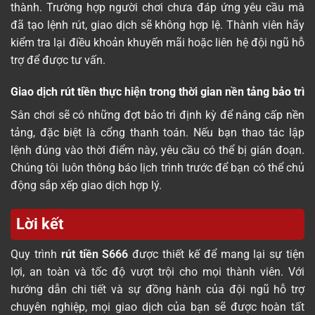
thành. Trường hợp người chơi chưa đáp ứng yêu cầu mà
đã tạo lệnh rút, giao dịch sẽ không hợp lệ. Thành viên hãy
kiểm tra lại điều khoản khuyến mãi hoặc liên hệ đội ngũ hỗ
trợ để được tư vấn.
Giao dịch rút tiền thực hiện trong thời gian nền tảng bảo trì
Sân chơi sẽ có những đợt bảo trì định kỳ để nâng cấp nền
tảng, đặc biệt là cổng thanh toán. Nếu bạn thao tác lập
lệnh đúng vào thời điểm này, yêu cầu có thể bị gián đoạn.
Chúng tôi luôn thông báo lịch trình trước để bạn có thể chủ
động sắp xếp giao dịch hợp lý.
Lời kết
Quy trình
rút tiền S666
được thiết kế để mang lại sự tiện
lợi, an toàn và tốc độ vượt trội cho mọi thành viên. Với
hướng dẫn chi tiết và sự đồng hành của đội ngũ hỗ trợ
chuyên nghiệp, mọi giao dịch của bạn sẽ được hoàn tất