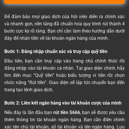
Để đảm bảo mọi giao dịch của hội viên diễn ra chính xác
và nhanh gọn, nền tảng đã chuẩn hóa quy trình rút thành 4
bước cực kỳ rõ ràng. Bạn chỉ cần làm theo hướng dẫn dưới
đây để nhận tiền về tài khoản ngân hàng của mình.
Bước 1: Đăng nhập chuẩn xác và truy cập quỹ tiền
Đầu tiên, bạn cần truy cập vào trang chủ chính thức rồi
đăng nhập vào tài khoản cá nhân. Tại giao diện chính, hãy
tìm đến mục “Quỹ tiền” hoặc biểu tượng ví tiền rồi chọn
chức năng “Rút tiền”. Giao diện sẽ lập tức chuyển bạn đến
trang tạo lệnh giao dịch.
Bước 2: Liên kết ngân hàng vào tài khoản cược của mình
Nếu đây là lần đầu bạn
rút tiền S666
, bạn sẽ được yêu cầu
thêm thông tin tài khoản ngân hàng. Bạn cần điền chính
xác tên chủ tài khoản, số tài khoản và tên ngân hàng. Lưu