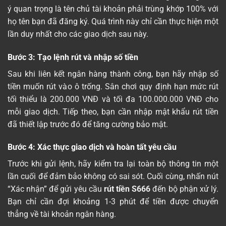
ý quan trọng là tên chủ tài khoản phải trùng khớp 100% với
họ tên bạn đã đăng ký. Quá trình này chỉ cần thực hiện một
lần duy nhất cho các giao dịch sau này.
Bước 3: Tạo lệnh rút và nhập số tiền
Sau khi liên kết ngân hàng thành công, bạn hãy nhập số
tiền muốn rút vào ô trống. Sân chơi quy định hạn mức rút
tối thiểu là 200.000 VNĐ và tối đa 100.000.000 VNĐ cho
mỗi giao dịch. Tiếp theo, bạn cần nhập mật khẩu rút tiền
đã thiết lập trước đó để tăng cường bảo mật.
Bước 4: Xác thực giao dịch và hoàn tất yêu cầu
Trước khi gửi lệnh, hãy kiểm tra lại toàn bộ thông tin một
lần cuối để đảm bảo không có sai sót. Cuối cùng, nhấn nút
“Xác nhận” để gửi yêu cầu
rút tiền S666
đến bộ phận xử lý.
Bạn chỉ cần đợi khoảng 1-3 phút để tiền được chuyển
thẳng về tài khoản ngân hàng.